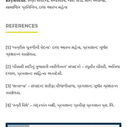
Keywords
: સ્ત્રી સંવેદના, મનોસંઘર્ષ, નારી પીડા, મૌન અવાજો,
સામાજિક પ્રતિબિંબ, ઇલા આરબ મહેતા
REFERENCES
[1] ‘બત્રીસ પૂતળીની વેદના’- ઇલા આરબ મહેતા, પ્રકાશન: ગૂર્જર
ગ્રંથરત્ન કાર્યાલય.
[2] ‘વીસમી સદીનું ગુજરાતી નારીલેખન’ સંપાદકો – રધુવીર ચૌધરી, અનિલા
દલાલ, પ્રકાશન: સાહિત્ય અકાદેમી.
[3] ‘શતરૂપા’ – સંપાદન: શરીફા વીજળીવાળા, પ્રકાશન: ગૂર્જર ગ્રંથરત્ન
કાર્યાલય.
[4] ‘સ્ત્રી વિષે’ – ચંદ્રકાંત બક્ષી, પ્રકાશન: પ્રવીણ પ્રકાશન પ્રા. લિ.