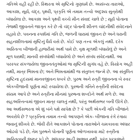
ગતિએ વહી રહી છે. સ્થિરતા એ સૃષ્ટિનો ગુણધર્મ છે. અસંખ્ય તારાઓ,
આકાશ, સૂર્ય, ચંદ્ર, પૃથ્વી, પ્રકૃતિ એ તમામ તત્ત્વો અદૃશ્ય સુત્રોથી
બંધાયેલા છે. આકાશ અને પૃથ્વી વચ્ચે મૌન સંવાદ ચાલે છે ; સૂર્ય પોતાના
તેજથી જીવનને જાગૃત કરે છે તો ચંદ્ર પોતાની શીતળ ચાંદનીથી સંવેદનાને
વહાવે છે. પવનના સ્પર્શમાં ગતિ છે, જળની ધારામાં જીવન છે અને ધરાની
સહનશીલતામાં સૃષ્ટિનું ધૈર્ય વસે છે. કોઈ પણ તત્ત્વ એકલું નથી. દરેક
અસ્તિત્વ બીજાની હાજરીમાં અર્થ પામે છે. વૃક્ષ મૂળથી બંધાયેલું છે અને
મૂળ ધરાથી; માનવી સંબંધોથી બંધાયેલો છે અને સંબંધ સંવેદનાથી. આ
પરસ્પર સંકળાયેલા જીવનતંતુઓમાં જ સૃષ્ટિની સુગંધ વહે છે. વિયોગ અહીં
નથી, માત્ર ભિન્નતા છે; અને ભિન્નતામાંથી જ સંતુલન જન્મે છે. આ સંતુલિત
સૃષ્ટિના હૃદયમાં માનવજીવન ધબકે છે. પુરુષ અને સ્ત્રી જીવનના બે સ્વર
એકબીજાની પૂર્ણતા માટે રચાયેલા છે. પુરુષની ગતિને સ્ત્રીની સંવેદના
સંયમ આપે છે અને સ્ત્રીના મૌનમાં પુરુષના શબ્દોને અર્થ મળે છે. આ
સહઅસ્તિત્વમાં જીવન માત્ર ચાલતું નથી, પરંતુ અર્થસભર બની ઊગે છે.
આ અર્થસભરતા એ શું બંને પક્ષે સાપેક્ષ છે ? કે પછી એકની ગતિ બીજાને
અવરોધે છે ? પ્રકૃતિના તમામ તત્ત્વો આપણને એક- બીજાના રંગે રંગાય
જવાનું શીખવે છે. જેવી રીતે આકાશને પોતાના તારાઓને ચમકાવવા અંધાર
ઓઢવો પડે છે, તેમ પુરુષને પોતાની પૂર્ણતા ઓળખાવવા માટે સ્ત્રીના
અસ્તિત્વની જરૂર પડે છે. અંધકાર અહીં અભાવ નથી, પરંતુ પ્રકાશને