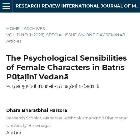
RESEARCH REVIEW INTERNATIONAL JOURNAL OF MULTIDISCIPLINARY
HOME
/
ARCHIVES
/
VOL. 11 NO. 1 (2026): SPECIAL ISSUE ON ONE DAY SEMINAR
/
Articles
The Psychological Sensibilities
of Female Characters in Batrīs
Pūṭaḷīnī Vedanā
'બત્રીસ પૂતળીની વેદના' માં નારી પાત્રોનાં મનોસંવેદનો
Dhara Bharatbhai Harsora
Research Scholar, Maharaja Krishnakumarsinhji Bhavnagar
University, Bhavnagar
Author