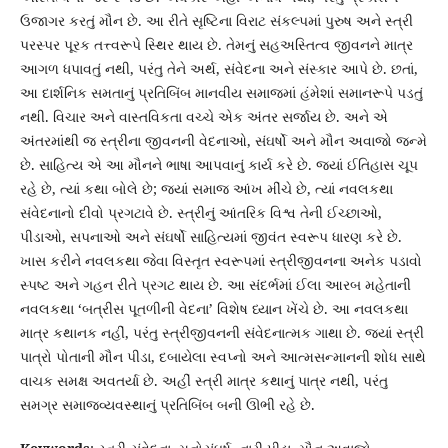
ઉજાગર કરતું મૌન છે. આ રીતે સૃષ્ટિના વિરાટ સંકલ્પમાં પુરુષ અને સ્ત્રી
પરસ્પર પૂરક તત્ત્વરૂપે સ્થિર થાય છે. તેમનું સહઅસ્તિત્વ જીવનને માત્ર
આગળ ધપાવતું નથી, પરંતુ તેને અર્થ, સંવેદના અને સંસ્કાર આપે છે. છતાં,
આ દાર્શનિક સમતાનું પ્રતિબિંબ માનવીય સમાજમાં હંમેશાં સમાનરૂપે પડતું
નથી. વિચાર અને વાસ્તવિકતા વચ્ચે એક અંતર સર્જાય છે. અને એ
અંતરમાંથી જ સ્ત્રીના જીવનની વેદનાઓ, સંઘર્ષો અને મૌન અવાજો જન્મે
છે. સાહિત્ય એ આ મૌનને ભાષા આપવાનું કાર્ય કરે છે. જ્યાં ઈતિહાસ ચૂપ
રહે છે, ત્યાં કથા બોલે છે; જ્યાં સમાજ આંખ મીંચે છે, ત્યાં નવલકથા
સંવેદનાનો દીવો પ્રગટાવે છે. સ્ત્રીનું આંતરિક વિશ્વ તેની ઈચ્છાઓ,
પીડાઓ, સપનાઓ અને સંઘર્ષો સાહિત્યમાં જીવંત સ્વરૂપ ધારણ કરે છે.
ખાસ કરીને નવલકથા જેવા વિસ્તૃત સ્વરૂપમાં સ્ત્રીજીવનના અનેક પડાવો
સ્પષ્ટ અને ગહન રીતે પ્રગટ થાય છે. આ સંદર્ભમાં ઈલા આરબ મહેતાની
નવલકથા ‘બત્રીસ પૂતળીની વેદના’ વિશેષ ધ્યાન ખેંચે છે. આ નવલકથા
માત્ર કથાનક નહીં, પરંતુ સ્ત્રીજીવનની સંવેદનાત્મક ગાથા છે. જ્યાં સ્ત્રી
પાત્રો પોતાની મૌન પીડા, દબાયેલા સ્વપ્નો અને આત્મસન્માનની શોધ સાથે
વાચક સમક્ષ અવતર્યા છે. અહીં સ્ત્રી માત્ર કથાનું પાત્ર નથી, પરંતુ
સમગ્ર સમાજવ્યવસ્થાનું પ્રતિબિંબ બની ઊભી રહે છે.