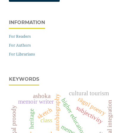
INFORMATION
For Readers
For Authors
For Librarians
KEYWORDS
cultural tourism
ashoka
autobiography
rāgṇī poetry
higher education
memoir writer
pedagogical integration
subjectivity
pingal prosody
sketch
heritage
class
memory