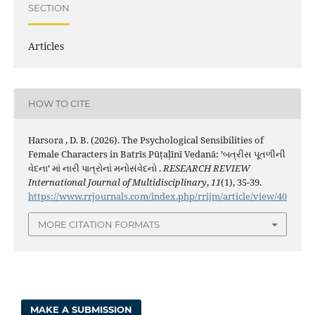
SECTION
Articles
HOW TO CITE
Harsora , D. B. (2026). The Psychological Sensibilities of
Female Characters in Batrīs Pūṭaḷīnī Vedanā: ’બત્રીસ પૂતળીની
વેદના’ માં નારી પાત્રોનાં મનોસંવેદનો .
RESEARCH REVIEW
International Journal of Multidisciplinary
,
11
(1), 35-39.
https://www.rrjournals.com/index.php/rrijm/article/view/40
MORE CITATION FORMATS
MAKE A SUBMISSION