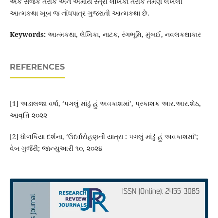
એક સર્જક તરીકે અને એમાંય સ્ત્રી લેખિકા તરીકે તેમણે લખેલી
આત્મકથા ખૂબ જ નોંધપાત્ર ગુજરાતી આત્મકથા છે.
Keywords:
આત્મકથા, લેખિકા, નાટક, રંગભૂમિ, મુંબઈ, નવલકથાકાર
REFERENCES
[1] અડાલજા વર્ષા, ‘પગલું માંડું હું અવકાશમાં’, પ્રકાશક આર.આર.શેઠ,
આવૃત્તિ ૨૦૨૨
[2] ધોળકિયા દર્શના, ‘ઉર્ધ્વારોહણની યાત્રા : પગલું માંડું હું અવકાશમાં’;
વેબ ગુર્જરી; જાન્યુઆરી ૧૦, ૨૦૨૪