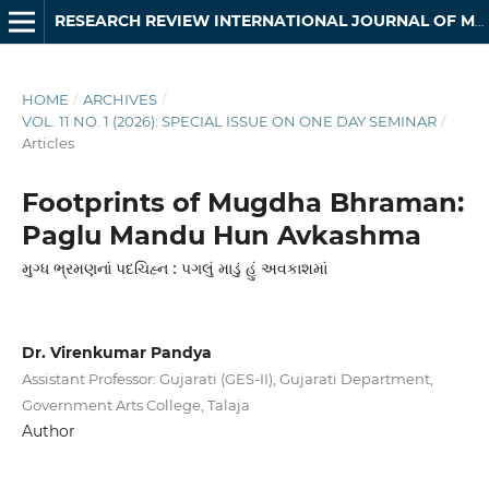
RESEARCH REVIEW INTERNATIONAL JOURNAL OF MULTIDISCIPLINARY
HOME
/
ARCHIVES
/
VOL. 11 NO. 1 (2026): SPECIAL ISSUE ON ONE DAY SEMINAR
/
Articles
Footprints of Mugdha Bhraman:
Paglu Mandu Hun Avkashma
મુગ્ધ ભ્રમણનાં પદચિહ્ન : પગલું માડું હું અવકાશમાં
Dr. Virenkumar Pandya
Assistant Professor: Gujarati (GES-II), Gujarati Department,
Government Arts College, Talaja
Author