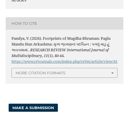
HOW TO CITE
Pandya, V. (2026). Footprints of Mugdha Bhraman: Paglu
Mandu Hun Avkashma: મુગ્ધ ભ્રમણનાં પદચિહ્ન : પગલું માડું હું
અવકાશમાં .
RESEARCH REVIEW International Journal of
Multidisciplinary
,
11
(1), 40-44.
https://www.rrjournals.com/index.php/rrijm/article/view/41
MORE CITATION FORMATS
MAKE A SUBMISSION