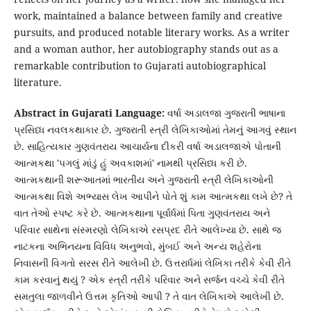
work, maintained a balance between family and creative
pursuits, and produced notable literary works. As a writer
and a woman author, her autobiography stands out as a
remarkable contribution to Gujarati autobiographical
literature.
Abstract in Gujarati Language:
વર્ષા અડાલજા ગુજરાતી ભાષાના
પ્રસિધ્ધ નવલકથાકાર છે. ગુજરાતી સ્ત્રી લેખિકાઓમાં તેમનું આગવું સ્થાન
છે. સાહિત્યકાર ગુણવંતરાય આચાર્યના દીકરી વર્ષા અડાલજાએ પોતાની
આત્મકથા 'પગલું માંડું હું અવકાશમાં' નામથી પ્રસિધ્ધ કરી છે.
આત્મકથાની શરૂઆતમાં ભારતીય અને ગુજરાતી સ્ત્રી લેખિકાઓની
આત્મકથા વિશે અભ્યાસ લેખ આપીને પોતે શું કામ આત્મકથા લખે છે? તે
વાત તેઓ સ્પષ્ટ કરે છે. આત્મકથાના પૂર્વાર્ધમાં પિતા ગુણવંતરાય અને
પરિવાર સાથેના સંસ્મરણો લેખિકાએ રસપ્રદ રીતે આલેખ્યા છે. સાથે જ
નાટકના અભિનયના વિવિધ અનુભવો, મુંબઈ અને અન્ય શહેરોના
નિવાસની વિગતો સરસ રીતે આલેખી છે. ઉત્તરાર્ધમાં લેખિકા તરીકે કેવી રીતે
કામ કરવાનું થયું ? એક સ્ત્રી તરીકે પરિવાર અને સર્જન વચ્ચે કેવી રીતે
સમતુલા જાળવીને ઉત્તમ કૃતિઓ આપી ? તે વાત લેખિકાએ આલેખી છે.