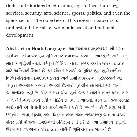
their contributions in education, agriculture, industry,
services, security, arts, science, sports, politics, and even the
space sector. The objective of this research paper is to
understand the role of women in social and national
development.
Abstract in Hindi Language
: આ સંશોધન પત્રમાં ધરા થી ગગન
સુધી નારીની મહત્વપૂર્ણ ભૂમિકા પર વિશ્લેષણ કરવામાં આવ્યું છે. નારી માત્ર
માતા કે ગૃહિણી નથી, પરંતુ તે શિક્ષિકા, નેતા, પ્રેરક અને રાષ્ટ્રના ઘડતર
માટે અનિવાર્ય શિખર છે. પ્રાચીન સમયથી આધુનિક યુગ સુધી નારીના
વિવિધ ક્ષેત્રોમાં યોગદાન પડકારો અને સશક્તિકરણની પ્રક્રિયાને આ
પત્રમાં અભ્યાસ કરવામાં આવ્યો છે.નારી પ્રાચીન સમયથી સમાજની
આધારશિલા રહી છે. એક સમય એવો હતો જ્યારે નારીને માત્ર ઘરના કામ
અને ખેતી-પશુપાલન સુધી મર્યાદિત રાખવામાં આવતી, પરંતુ સમયના પ્રવાહ
સાથે નારી એ પોતાની ક્ષમતાઓ સાબિત કરી છે. આજે નારી શિક્ષણ, ખેતી,
ઉદ્યોગ, સેવા, સુરક્ષા, ક્લા, વિજ્ઞાન રમત-ગમત રાજકારણ અને અવકાશ
ક્ષેત્ર સુધી પોતાના યોગદાનથી ઇતિહાસ રચી રહી છે. આ સંશોધન પત્રનો
ઉદ્દેશ સમાજ અને રાષ્ટ્રઘડતમાં નારીની ભૂમિકાને સમજવાનો છે.