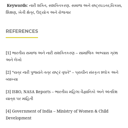
Keywords
: નારી શક્તિ, સશક્તિકરણ. સમાજ અને રાષ્ટ્રઘડતર,વિકાસ,
શિક્ષણ, ખેતી ક્ષેત્ર, ઉદ્યોગ અને રોજગાર
REFERENCES
[1] ભારતીય સમાજ અને નારી સશક્તિકરણ – સામાજિક અભ્યાસ ગ્રંથ
અને લેખો
[2] “યત્ર નારી પુજ્યંતે તત્ર રાષ્ટ્રં વૃધતે” – પ્રાચીન સંસ્કૃત શ્લોક અને
વ્યાખ્યા
[3] ISRO, NASA Reports – ભારતીય મહિલા વૈજ્ઞાનિકો અને અંતરિક્ષ
યાત્રા પર માહિતી
[4] Government of India – Ministry of Women & Child
Development