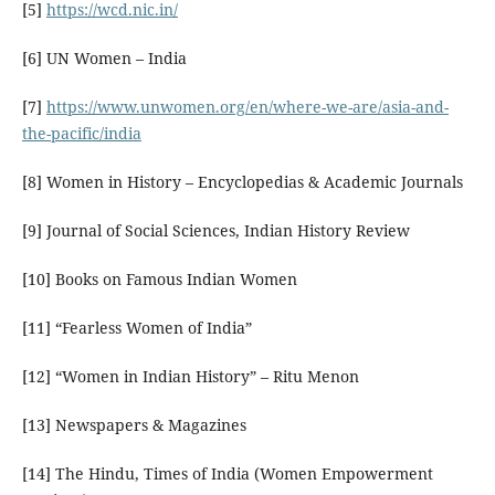
[5]
https://wcd.nic.in/
[6] UN Women – India
[7]
https://www.unwomen.org/en/where-we-are/asia-and-
the-pacific/india
[8] Women in History – Encyclopedias & Academic Journals
[9] Journal of Social Sciences, Indian History Review
[10] Books on Famous Indian Women
[11] “Fearless Women of India”
[12] “Women in Indian History” – Ritu Menon
[13] Newspapers & Magazines
[14] The Hindu, Times of India (Women Empowerment