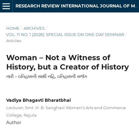
RESEARCH REVIEW INTERNATIONAL JOURNAL OF MULTIDISCIPLINARY
HOME
/
ARCHIVES
/
VOL. 11 NO. 1 (2026): SPECIAL ISSUE ON ONE DAY SEMINAR
/
Articles
Woman – Not a Witness of
History, but a Creator of History
નારી – ઇતિહાસની સાક્ષી નહિ, ઇતિહાસની સર્જક
Vadiya Bhagavti Bharatbhai
Lecturer, Smt. H. B. Sanghavi Women’s Arts and Commerce
College, Rajula
Author